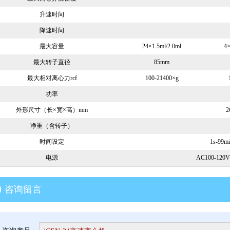
升速时间
降速时间
最大容量
24×1.5ml/2.0ml
4
最大转子直径
85mm
最大相对离心力rcf
100-21400×g
功率
外形尺寸（长×宽×高）mm
2
净重（含转子）
时间设定
1s-99
电源
AC100-120V
咨询留言