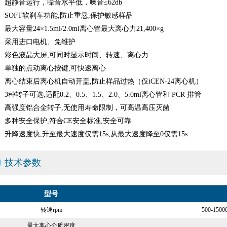
超静音运行，噪音水平低，噪音≤62db
SOFT软刹车功能,防止重悬,保护敏感样品
最大容量24×1.5ml/2.0ml离心管最大离心力21,400×g
采用进口电机、免维护
彩色液晶大屏,可同时显示时间、转速、离心力
单独的点动离心按键,可快速离心
离心结束后离心机自动开盖,防止样品过热（仅iCEN-24离心机）
3种转子可选,适配0.2、0.5、1.5、2.0、5.0ml离心管和 PCR 排管
高强度铝合金转子,无使用寿命限制，可高温高压灭菌
多种安全保护,符合CE安全标准,安全可靠
升降速度快,升至最大速度仅需15s,从最大速度降至0仅需15s
技术参数
型号
转速rpm
500-150
最大离心介质密度