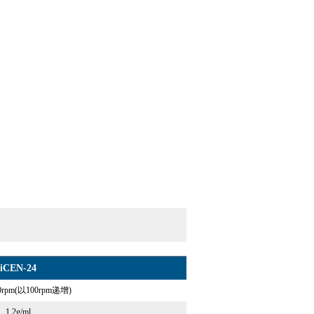
iCEN-24
00rpm(以100rpm递增)
1.2g/ml