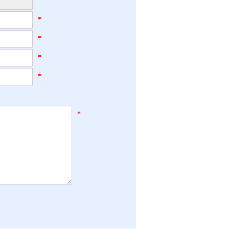
*
*
*
*
*