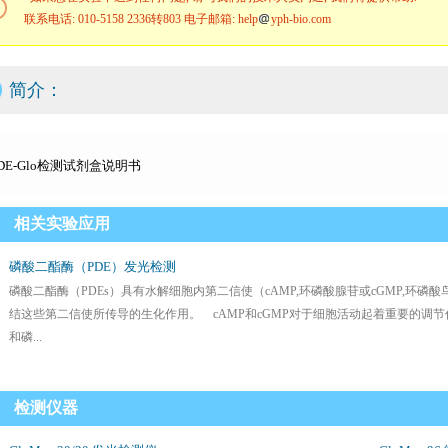
联系电话: 010-5158 2336转803 电子邮箱: help
yph-bio.com
简介：
DE-Glo检测试剂盒说明书
相关实验应用
磷酸二酯酶（PDE）发光检测
磷酸二酯酶（PDEs）具有水解细胞内第二信使（cAMP,环磷酸腺苷或cGMP,环磷酸
结这些第二信使所传导的生化作用。 cAMP和cGMP对于细胞活动起着重要的调
和磷...
检测仪器