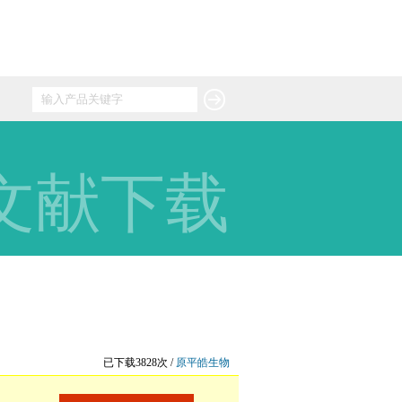
文献下载
已下载3828次 /
原平皓生物