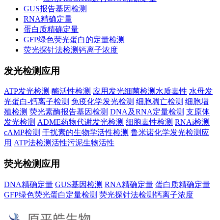
GUS报告基因检测
RNA精确定量
蛋白质精确定量
GFP绿色荧光蛋白的定量检测
荧光探针法检测钙离子浓度
发光检测应用
ATP发光检测
酶活性检测
应用发光细菌检测水质毒性
水母发
光蛋白-钙离子检测
免疫化学发光检测
细胞凋亡检测
细胞增
殖检测
荧光素酶报告基因检测
DNA及RNA定量检测
支原体
发光检测
ADME药物代谢发光检测
细胞毒性检测
RNAi检测
cAMP检测
干扰素的生物学活性检测
鲁米诺化学发光检测应
用
ATP法检测活性污泥生物活性
荧光检测应用
DNA精确定量
GUS基因检测
RNA精确定量
蛋白质精确定量
GFP绿色荧光蛋白定量检测
荧光探针法检测钙离子浓度