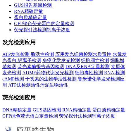
GUS报告基因检测
RNA精确定量
蛋白质精确定量
GFP绿色荧光蛋白的定量检测
荧光探针法检测钙离子浓度
发光检测应用
ATP发光检测
酶活性检测
应用发光细菌检测水质毒性
水母发
光蛋白-钙离子检测
免疫化学发光检测
细胞凋亡检测
细胞增
殖检测
荧光素酶报告基因检测
DNA及RNA定量检测
支原体
发光检测
ADME药物代谢发光检测
细胞毒性检测
RNAi检测
cAMP检测
干扰素的生物学活性检测
鲁米诺化学发光检测应
用
ATP法检测活性污泥生物活性
荧光检测应用
DNA精确定量
GUS基因检测
RNA精确定量
蛋白质精确定量
GFP绿色荧光蛋白定量检测
荧光探针法检测钙离子浓度