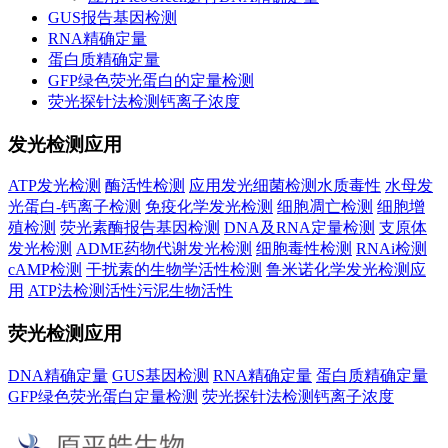
GUS报告基因检测
RNA精确定量
蛋白质精确定量
GFP绿色荧光蛋白的定量检测
荧光探针法检测钙离子浓度
发光检测应用
ATP发光检测
酶活性检测
应用发光细菌检测水质毒性
水母发
光蛋白-钙离子检测
免疫化学发光检测
细胞凋亡检测
细胞增
殖检测
荧光素酶报告基因检测
DNA及RNA定量检测
支原体
发光检测
ADME药物代谢发光检测
细胞毒性检测
RNAi检测
cAMP检测
干扰素的生物学活性检测
鲁米诺化学发光检测应
用
ATP法检测活性污泥生物活性
荧光检测应用
DNA精确定量
GUS基因检测
RNA精确定量
蛋白质精确定量
GFP绿色荧光蛋白定量检测
荧光探针法检测钙离子浓度